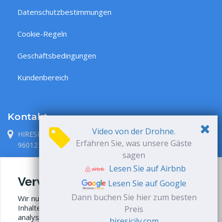
Datenschutzbestimmungen
Cookie-Regeln
Geschäftsbedingungen
Kundenbereich
Kontakt
Video von der Drohne.
HIRESICILY S.R.L., via P. Metastasio 1
Erfahren Sie, was unsere Gäste
96012 Avola, Siracusa, Italia
sagen
+39 338 71 38 087
Lesen Sie auf Airbnb
Verwendung von Cookies
info@hiresicily.com
Lesen Sie auf Google
Dann buchen Sie hier zum besten
Wir nutzen Cookies (auch von Drittanbietern), um
Inhalte zu personalisieren und Surfverhalten zu
Preis
analysieren.
Mehr über Cookies
hiresicily.com