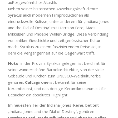
außergewöhnlicher Akustik.
Neben seiner historischen Anziehungskraft diente
Syrakus auch modernen Filmproduktionen als
eindrucksvolle Kulisse, unter anderem für „Indiana Jones
and the Dial of Destiny“ mit Harrison Ford, Mads
Mikkelsen und Phoebe Waller-Bridge. Diese Verbindung
von antiker Geschichte und zeitgenössischer Kultur
macht Syrakus zu einem faszinierenden Reiseziel, in
dem die Vergangenheit auf die Gegenwart trifft.
Noto
, in der Provinz Syrakus gelegen, ist berühmt für
seine wunderschöne Barockarchitektur, von der viele
Gebäude und Kirchen zum UNESCO-Weltkulturerbe
gehören.
Caltagirone
ist bekannt für seine
Keramikkunst, und das dortige Keramikmuseum ist für
Besucher ein absolutes Highlight.
Im neuesten Teil der Indiana-Jones-Reihe, betitelt
„Indiana Jones and the Dial of Destiny“, gehören
Harrison Ford
,
Mads Mikkelsen
und
Phoebe Waller-