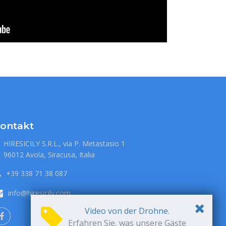
ontakt
HIRESICILY S.R.L., via P. Metastasio 1
96012 Avola, Siracusa, Italia
+39 338 71 38 087
info@hiresicily.com
Video von der Drohne.
Erfahren Sie, was unsere Gäste