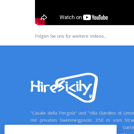
Folgen Sie uns für weitere Videos...
"Casale della Pergola" und "Villa Giardino di Limo
mit privaten Swimmingpools: 350 m vom Stra
entfernt, Landschaft mit 20.000 m² Garte