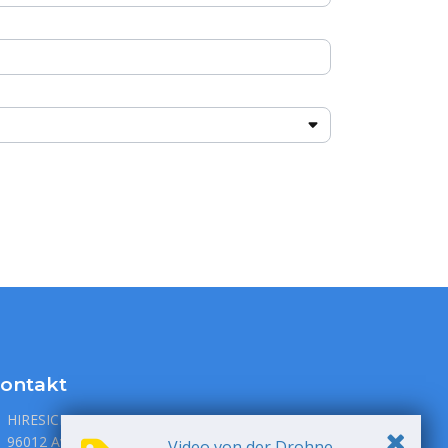
ontakt
HIRESICILY S.R.L., via P. Metastasio 1
96012 Avola, Siracusa, Italia
Video von der Drohne.