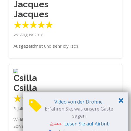
Jacques
★★★★★
25. August 2018
Ausgezeichnet und sehr idyllisch
Csilla
★★★★★
Video von der Drohne.
Erfahren Sie, was unsere Gäste
5. Juli 2018
sagen
Wirklich schöner Garten. Das Haus ist auch mit
Lesen Sie auf Airbnb
Sonnenschirm und Spielzeug für den Sandstrand,