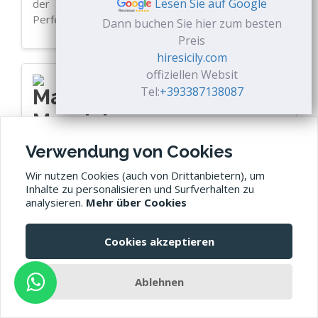
der zu Fuß erreichbar ist, gut ausgestattet.
Lesen Sie auf Google
Perfekter Ort für Familien mit Kinder
Dann buchen Sie hier zum besten
Preis
hiresicily.com
offiziellen Websit
Tel:
+393387138087
Mauricio
★★★★
Verwendung von Cookies
16. September 2017
Wir nutzen Cookies (auch von Drittanbietern), um
Inhalte zu personalisieren und Surfverhalten zu
Gioacchino ist ein großartiger Gastgeber, der sich
analysieren.
Mehr über Cookies
für seine Gäste besonders viel Mühe gibt. Er gab
uns viele nützliche Informationen und war immer
Cookies akzeptieren
erreichbar. Er gab uns sogar Wein und Olivenöl aus
der Ernte. Das Anwesen ist wunderschön und nur 5
Gehminuten vom Strand entfernt. Der Garten ist
Ablehnen
riesig und perfekt für Kinder zum Spielen. Alles hat
richtig funktioniert. Insgesamt ein toller Aufenthalt.