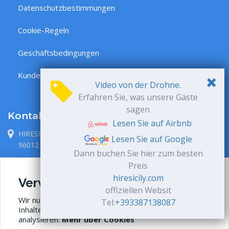
Datenschutzbestimmungen
Cookie-Regeln
Geschäftsbedingungen
Kundenbereich
Video von der Drohne.
Erfahren Sie, was unsere Gäste
sagen
Kontakt
Lesen Sie auf Airbnb
HIRESICILY S.R.L., via P. Metastasio 1
Lesen Sie auf Google
96012 Avola, Siracusa, Italia
Dann buchen Sie hier zum besten
+39 338 71 38 087
Preis
hiresicily.com
Verwendung von Cookies
info@hiresicily.com
offiziellen Websit
Wir nutzen Cookies (auch von Drittanbietern), um
Tel:
+393387138087
Inhalte zu personalisieren und Surfverhalten zu
analysieren.
Mehr über Cookies