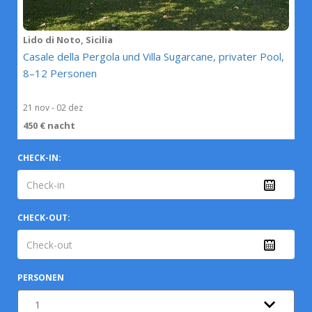
Lido di Noto, Sicilia
Casale della Pergola und Villa Sugarcane, privater Pool,
8–12 Personen
21 nov - 02 dez
450 € nacht
CHECK-IN:
CHECK-OUT:
PERSONEN