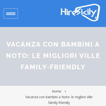
Toggle
navigation
VACANZA CON BAMBINI A
NOTO: LE MIGLIORI VILLE
FAMILY‑FRIENDLY
Home
Vacanza con bambini a Noto: le migliori ville
family‑friendly