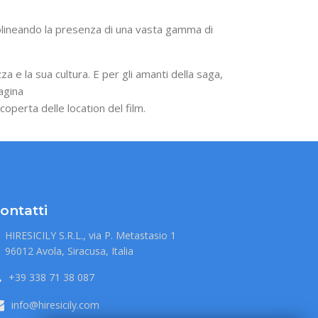
tolineando la presenza di una vasta gamma di
za e la sua cultura. E per gli amanti della saga,
agina
coperta delle location del film.
ontatti
HIRESICILY S.R.L., via P. Metastasio 1
96012 Avola, Siracusa, Italia
+39 338 71 38 087
info@hiresicily.com