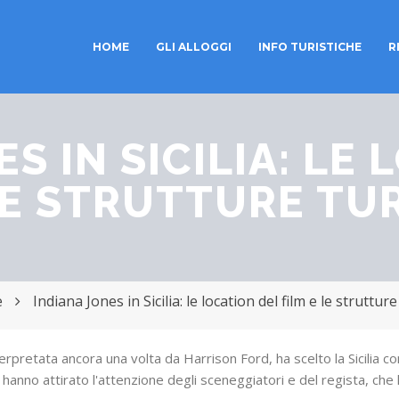
HOME
GLI ALLOGGI
INFO TURISTICHE
R
Toggle
navigation
S IN SICILIA: LE
LE STRUTTURE TU
e
Indiana Jones in Sicilia: le location del film e le strutture
nterpretata ancora una volta da Harrison Ford, ha scelto la Sicilia c
ola hanno attirato l'attenzione degli sceneggiatori e del regista, c