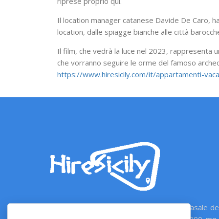
riprese proprio qui.
Il location manager catanese Davide De Caro, ha
location, dalle spiagge bianche alle città barocche
Il film, che vedrà la luce nel 2023, rappresenta u
che vorranno seguire le orme del famoso archeolo
https://www.hiresicily.com/it/appartamenti-vac
A 350 mt dal mare, con piscina privata: Casale de