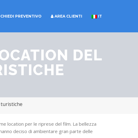
ICHIEDI PREVENTIVO
AREA CLIENTI
IT
Toggle
navigation
 LOCATION DEL
RISTICHE
 turistiche
ome location per le riprese del film. La bellezza
he hanno deciso di ambientare gran parte delle