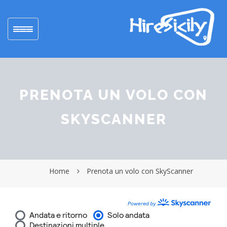
Toggle
navigation
PRENOTA UN VOLO CON
SKYSCANNER
Home
Prenota un volo con SkyScanner