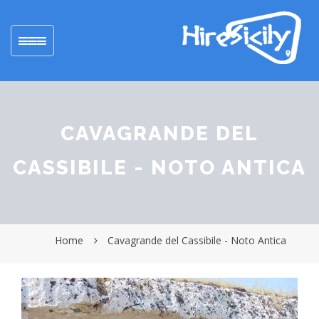
Toggle
navigation
CAVAGRANDE DEL
CASSIBILE - NOTO ANTICA
Home
Cavagrande del Cassibile - Noto Antica